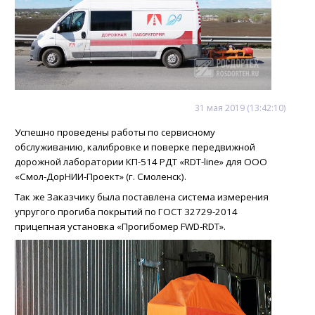
31
мая
2019
(13:42:10)
Успешно проведены работы по сервисному
обслуживанию, калибровке и поверке передвижной
дорожной лаборатории КП-514 РДТ «RDT-line» для OOО
«Смол-ДорНИИ-Проект» (г. Смоленск).
Так же Заказчику была поставлена система измерения
упругого прогиба покрытий по ГОСТ 32729-2014
прицепная установка «Прогибомер FWD-RDT».