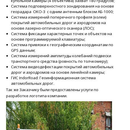
купольной камеры (4 объектива) захват 180 градусов;
Система подповерхностного зондирования на основе
георадара ОКО-3 с одним антенным блоком АБ-1000;
Система измерений поперечного профиля (колеи)
покрытий автомобильных дорог и аэродромов на
основе лазерно-оптического сканера (ЛОС);
Система фиксации характерных точек и объектов на
основе программируемой клавиатуры;
Система привязки к географическим координатам по
GPS данным;
Система измерений амплитуды колебаний подвески
транспортного средства (ровность по толчкомеру);
Система видеодефектации покрытий автомобильных
дорог и аэродромов на основе линейной камеры;
ГИС IndorRoad: Геоинформационная система
автомобильных дорог.
Так же Заказчику были предоставлены услуги по
разработке логотипа компании.