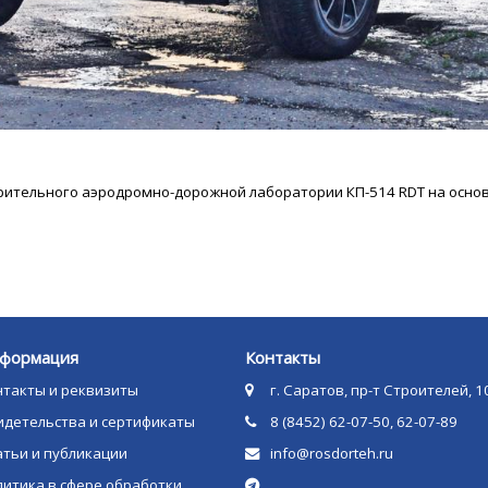
ерительного аэродромно-дорожной лаборатории
КП-514 RDT на осно
формация
Контакты
нтакты и реквизиты
г. Саратов, пр-т Строителей, 1
идетельства и сертификаты
8 (8452) 62-07-50, 62-07-89
атьи и публикации
info@rosdorteh.ru
литика в сфере обработки