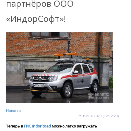
партнёров ООО
«ИндорСофт»!
Новости
29
июня
2023
(12:12:23)
Теперь в
ГИС IndorRoad
можно легко загружать