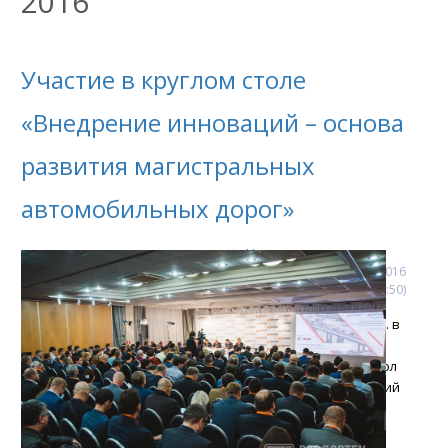
2016
Участие в круглом столе
«Внедрение инноваций – основа
развития магистральных
автомобильных дорог»
Новости
29
ноября
2016
(08:08:50)
24 – 25 ноября 2016 г. в
Ростове-на-Дону
состоялся круглый стол
«Внедрение инноваций
– основа развития
магистральных