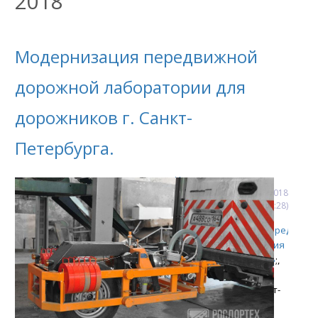
2018
Модернизация передвижной
дорожной лаборатории для
дорожников г. Санкт-
Петербурга.
Новости
10
мая
2018
(10:36:28)
Модернизирована
передвижн
дорожная лаборатория
КП-514 РДТ «RDT LINE»
;
,
эксплуатируемая
дорожниками г. Санкт-
Петербурга.