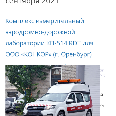
сентября 2021
Комплекс измерительный
аэродромно-дорожной
лаборатории КП-514 RDT для
ООО «КОНКОР» (г. Оренбург)
Новости
27
сентября
2021
(13:49:23)
Отгрузка комплекса
измерительного
аэродромно-дорожной
лаборатории КП-514
RDT для ООО «КОНКОР»
(г. Оренбург).