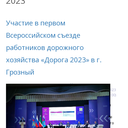
2023
Участие в первом
Всероссийском съезде
работников дорожного
хозяйства «Дорога 2023» в г.
Грозный
Новости
13
октября
2023
(00:00:00)
«РОСДОРТЕХ» принял
участие в первом
Всероссийском съезде
работников дорожного