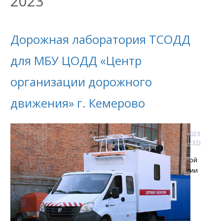
2023
Дорожная лаборатория ТСОДД
для МБУ ЦОДД «Центр
организации дорожного
движения» г. Кемерово
Новости
18
октября
2023
(13:08:32)
Отгрузка передвижной
дорожной лаборатории
диагностики и
эксплуатации
технических средств
организации