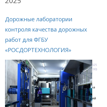
2025
Дорожные лаборатории
контроля качества дорожных
работ для ФГБУ
«РОСДОРТЕХНОЛОГИЯ»
Новости
28
декабря
2025
(00:00:00)
Успешно осуществлена
отгрузка двух
дорожных лабораторий
контроля качества